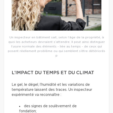
Un inspecteur en bâtiment sait, selon l’âge de la propriété, à
quoi les acheteurs devraient s’attendre. Il peut ainsi distinguer
l’usure normale des éléments - liée au temps - de ceux qui
posent réellement problème ou qui semblent s’être détériorés
p
L’IMPACT DU TEMPS ET DU CLIMAT
Le gel, le dégel, l’humidité et les variations de
température laissent des traces. Un inspecteur
expérimenté va reconnaître :
des signes de soulèvement de
fondation;