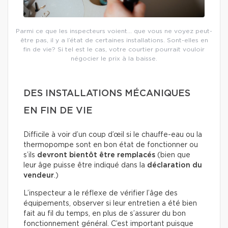
Parmi ce que les inspecteurs voient… que vous ne voyez peut-
être pas, il y a l’état de certaines installations. Sont-elles en
fin de vie? Si tel est le cas, votre courtier pourrait vouloir
négocier le prix à la baisse.
DES INSTALLATIONS MÉCANIQUES
EN FIN DE VIE
Difficile à voir d’un coup d’œil si le chauffe-eau ou la
thermopompe sont en bon état de fonctionner ou
s’ils
devront bientôt être remplacés
(bien que
leur âge puisse être indiqué dans la
déclaration du
vendeur
.)
L’inspecteur a le réflexe de vérifier l’âge des
équipements, observer si leur entretien a été bien
fait au fil du temps, en plus de s’assurer du bon
fonctionnement général. C’est important puisque