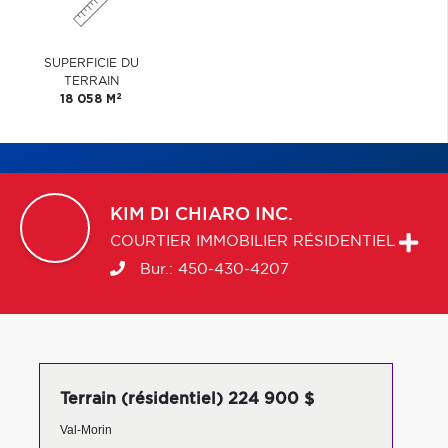
SUPERFICIE DU
TERRAIN
2
18 058 M
KIM
DI CHIARO INC.
COURTIER IMMOBILIER RÉSIDENTIEL
Bur.:
450-430-4207
Terrain (résidentiel) 224 900 $
Val-Morin