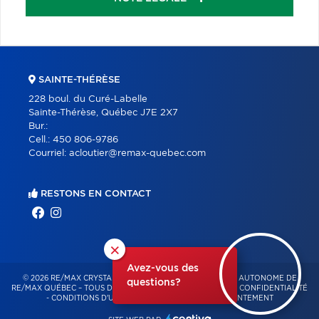
SAINTE-THÉRÈSE
228 boul. du Curé-Labelle
Sainte-Thérèse, Québec J7E 2X7
Bur.:
Cell.:
450 806-9786
Courriel:
acloutier@remax-quebec.com
RESTONS EN CONTACT
×
Avez-vous des
© 2026 RE/MAX CRYSTAL – FRANCHISÉ INDÉPENDANT ET AUTONOME DE
questions?
RE/MAX QUÉBEC – TOUS DROITS RÉSERVÉS -
POLITIQUE DE CONFIDENTIALITÉ
-
CONDITIONS D'UTILISATION
-
GESTION DU CONSENTEMENT