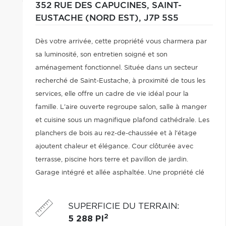
352 RUE DES CAPUCINES,
SAINT-
EUSTACHE (NORD EST),
J7P 5S5
Dès votre arrivée, cette propriété vous charmera par
sa luminosité, son entretien soigné et son
aménagement fonctionnel. Située dans un secteur
recherché de Saint-Eustache, à proximité de tous les
services, elle offre un cadre de vie idéal pour la
famille. L'aire ouverte regroupe salon, salle à manger
et cuisine sous un magnifique plafond cathédrale. Les
planchers de bois au rez-de-chaussée et à l'étage
ajoutent chaleur et élégance. Cour clôturée avec
terrasse, piscine hors terre et pavillon de jardin.
Garage intégré et allée asphaltée. Une propriété clé
en main offrant confort et qualité de vie au quotidien.
SUPERFICIE DU TERRAIN
:
2
5 288 PI