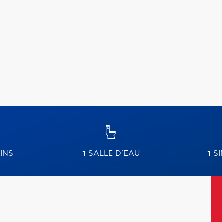
INS
1
SALLE D'EAU
1
SI