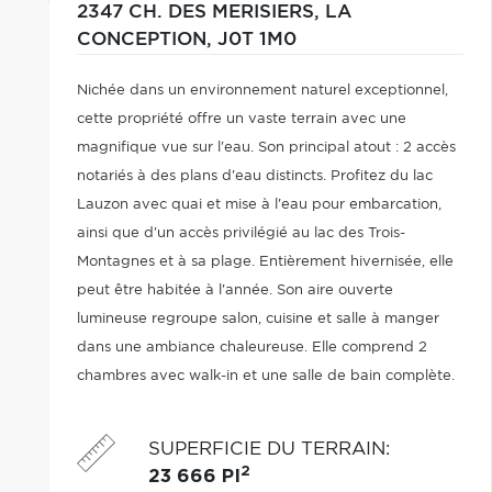
2347 CH. DES MERISIERS,
LA
CONCEPTION,
J0T 1M0
Nichée dans un environnement naturel exceptionnel,
cette propriété offre un vaste terrain avec une
magnifique vue sur l'eau. Son principal atout : 2 accès
notariés à des plans d'eau distincts. Profitez du lac
Lauzon avec quai et mise à l'eau pour embarcation,
ainsi que d'un accès privilégié au lac des Trois-
Montagnes et à sa plage. Entièrement hivernisée, elle
peut être habitée à l'année. Son aire ouverte
lumineuse regroupe salon, cuisine et salle à manger
dans une ambiance chaleureuse. Elle comprend 2
chambres avec walk-in et une salle de bain complète.
Un havre de paix pour les amateurs de nature, de
plein air et de vie au bord de l'eau.
SUPERFICIE DU TERRAIN
:
2
23 666 PI