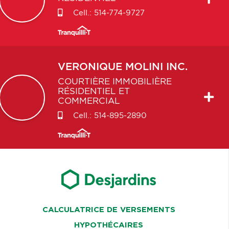
Cell.:
514-774-9727
VERONIQUE
MOLINI INC.
COURTIÈRE IMMOBILIÈRE
RÉSIDENTIEL ET
COMMERCIAL
Cell.:
514-895-2890
CALCULATRICE DE VERSEMENTS
HYPOTHÉCAIRES