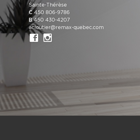
Sainte-Thérèse
C
450 806-9786
B
450 430-4207
acloutier@remax-quebec.com