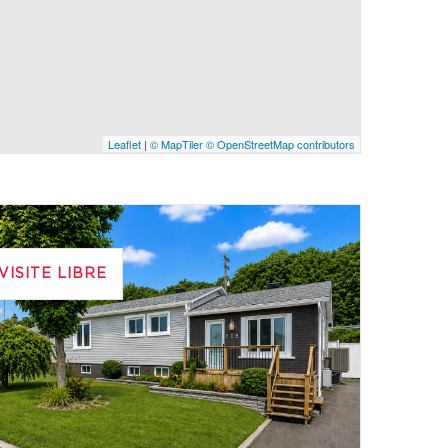
Leaflet
|
© MapTiler
© OpenStreetMap contributors
VISITE LIBRE